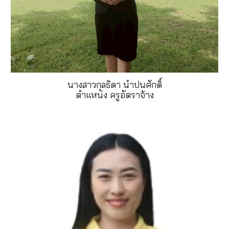
นางสาวกุลธิดา นำปนศักดิ์
ตำแหน่ง ครู
อัตราจ้าง