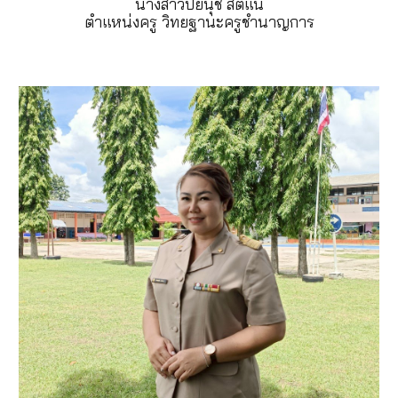
นางสาวปิยนุช สติแน่
ตำแหน่งครู วิทยฐานะครูชำนาญการ