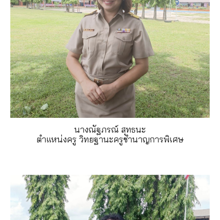
นางณัฐภรณ์ สุทธนะ
ตำแหน่งครู วิทยฐานะครูชำนาญการพิเศษ