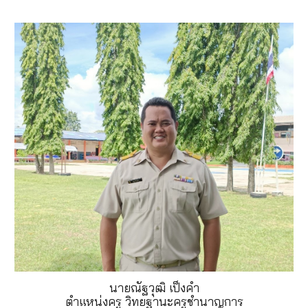
นายณัฐวุฒิ เป็งคำ
ตำแหน่งครู วิทยฐานะครูชำนาญการ